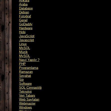
Ankara
Araba
Database
Debian
Fotoğraf
Genel
GoDaddy
Hardware
Hobi
JavaScript
Javascript
Linux
MsSQL
Müzik
MySQL
Nasıl Yapılır ?
PHP
Programlama
Ramazan
Seyahat
Şiir
Software
SQL Cimnastiği
Teknoloji
Veri Tabanı
Web Sayfaları
Webmaster
Windows