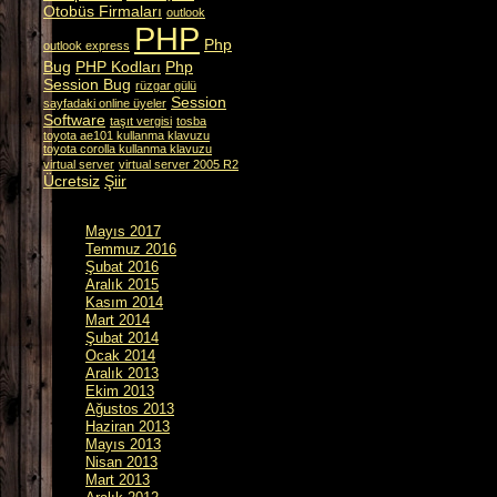
Otobüs Firmaları
outlook
PHP
Php
outlook express
Bug
PHP Kodları
Php
Session Bug
rüzgar gülü
Session
sayfadaki online üyeler
Software
taşıt vergisi
tosba
toyota ae101 kullanma klavuzu
toyota corolla kullanma klavuzu
virtual server
virtual server 2005 R2
Ücretsiz
Şiir
Mayıs 2017
Temmuz 2016
Şubat 2016
Aralık 2015
Kasım 2014
Mart 2014
Şubat 2014
Ocak 2014
Aralık 2013
Ekim 2013
Ağustos 2013
Haziran 2013
Mayıs 2013
Nisan 2013
Mart 2013