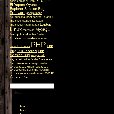
El Yapımı
code
corolla el kitabı
El Yapımı Oyuncak
Explorer Session Bug
Freeware
google maps
hexadecimal
host dosyası
istanbul
imsakiye
istanbul ramazan
Laptop
imsakiyesi
kaplumbağa
Linux
MySQL
merdiven
Necip Fazıl
online üyeler
Otobüs Firmaları
outlook
PHP
Php
outlook express
Bug
PHP Kodları
Php
Session Bug
rüzgar gülü
Session
sayfadaki online üyeler
Software
taşıt vergisi
tosba
toyota ae101 kullanma klavuzu
toyota corolla kullanma klavuzu
virtual server
virtual server 2005 R2
Ücretsiz
Şiir
Aile
Ajax