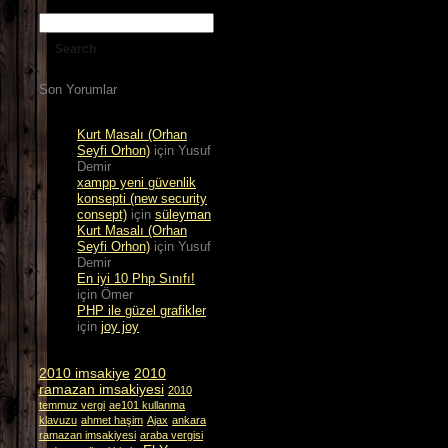
Son Yorumlar
Kurt Masalı (Orhan
Seyfi Orhon)
için
Yusuf
Demir
xampp yeni güvenlik
konsepti (new security
consept)
için
süleyman
Kurt Masalı (Orhan
Seyfi Orhon)
için
Yusuf
Demir
En iyi 10 Php Sınıfı!
için
Ömer
PHP ile güzel grafikler
için
joy joy
2010 imsakiye
2010
ramazan imsakiyesi
2010
temmuz vergi
ae101 kullanma
klavuzu
ahmet haşim
Ajax
ankara
ramazan imsakiyesi
araba vergisi