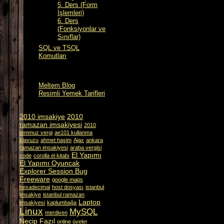
5. Ders (Form
İşlemleri)
6. Ders
(Fonksiyonlar ve
Sınıflar)
SQL ve TSQL
Komutları
Meltem Blog
Resimli Yemek Tarifleri
2010 imsakiye
2010
ramazan imsakiyesi
2010
temmuz vergi
ae101 kullanma
klavuzu
ahmet haşim
Ajax
ankara
ramazan imsakiyesi
araba vergisi
El Yapımı
code
corolla el kitabı
El Yapımı Oyuncak
Explorer Session Bug
Freeware
google maps
hexadecimal
host dosyası
istanbul
imsakiye
istanbul ramazan
Laptop
imsakiyesi
kaplumbağa
Linux
MySQL
merdiven
Necip Fazıl
online üyeler