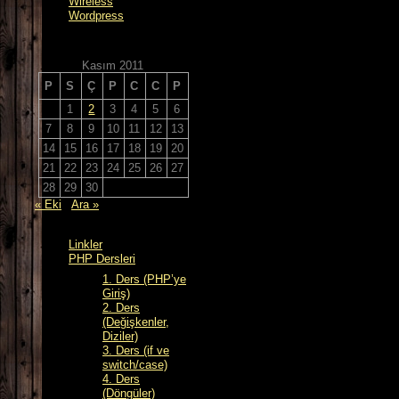
Wireless
Wordpress
Kasım 2011
P
S
Ç
P
C
C
P
1
2
3
4
5
6
7
8
9
10
11
12
13
14
15
16
17
18
19
20
21
22
23
24
25
26
27
28
29
30
« Eki
Ara »
Linkler
PHP Dersleri
1. Ders (PHP’ye
Giriş)
2. Ders
(Değişkenler,
Diziler)
3. Ders (if ve
switch/case)
4. Ders
(Döngüler)