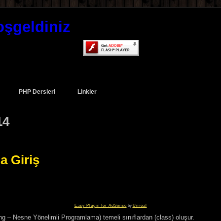
oşgeldiniz
PHP Dersleri
Linkler
14
a Giriş
Easy Plugin for AdSense
by
Unreal
– Nesne Yönelimli Programlama) temeli sınıflardan (class) oluşur.