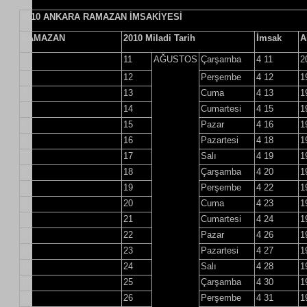
2010 ANKARA RAMAZAN İMSAKİYESİ
RAMAZAN
2010 Miladi Tarih
İmsak
A
1
11
AĞUSTOS
Çarşamba
4 11
2
2
12
Perşembe
4 12
1
3
13
Cuma
4 13
1
4
14
Cumartesi
4 15
1
5
15
Pazar
4 16
1
6
16
Pazartesi
4 18
1
7
17
Salı
4 19
1
8
18
Çarşamba
4 20
1
9
19
Perşembe
4 22
1
10
20
Cuma
4 23
1
11
21
Cumartesi
4 24
1
12
22
Pazar
4 26
1
13
23
Pazartesi
4 27
1
14
24
Salı
4 28
1
15
25
Çarşamba
4 30
1
16
26
Perşembe
4 31
1