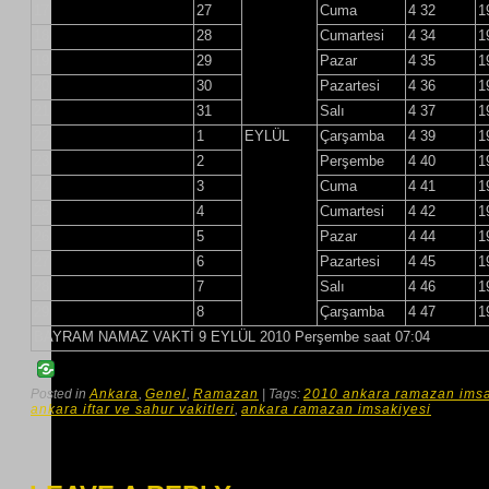
17
27
Cuma
4 32
1
18
28
Cumartesi
4 34
1
19
29
Pazar
4 35
1
20
30
Pazartesi
4 36
1
21
31
Salı
4 37
1
22
1
EYLÜL
Çarşamba
4 39
1
23
2
Perşembe
4 40
1
24
3
Cuma
4 41
1
25
4
Cumartesi
4 42
1
26
5
Pazar
4 44
1
27
6
Pazartesi
4 45
1
28
7
Salı
4 46
1
29
8
Çarşamba
4 47
1
BAYRAM NAMAZ VAKTİ 9 EYLÜL 2010 Perşembe saat 07:04
Posted in
Ankara
,
Genel
,
Ramazan
| Tags:
2010 ankara ramazan imsa
ankara iftar ve sahur vakitleri
,
ankara ramazan imsakiyesi