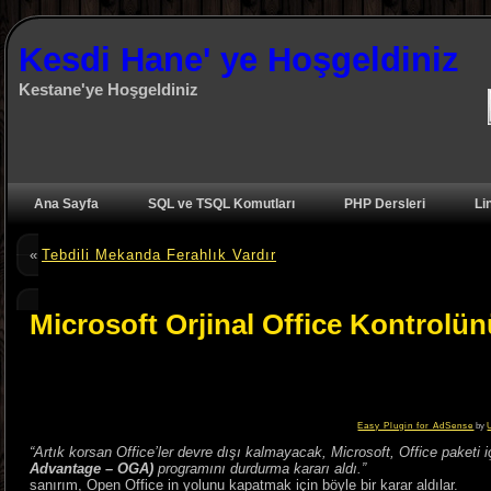
Kesdi Hane' ye Hoşgeldiniz
Kestane'ye Hoşgeldiniz
Ana Sayfa
SQL ve TSQL Komutları
PHP Dersleri
Li
«
Tebdili Mekanda Ferahlık Vardır
Microsoft Orjinal Office Kontrolün
Easy Plugin for AdSense
by
“Artık korsan Office’ler devre dışı kalmayacak, Microsoft, Office paketi iç
Advantage – OGA)
programını durdurma kararı aldı.”
sanırım, Open Office in yolunu kapatmak için böyle bir karar aldılar.