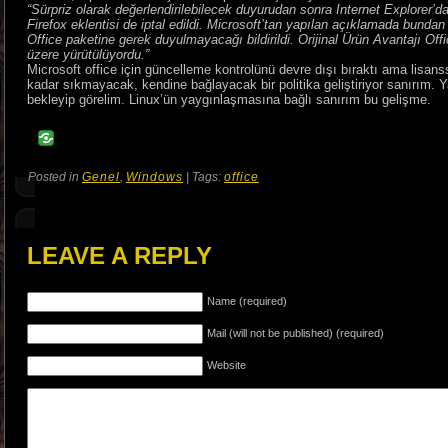
“Sürpriz olarak değerlendirilebilecek duyurudan sonra Internet Explorer’da 
Firefox eklentisi de iptal edildi. Microsoft’tan yapılan açıklamada bundan
Office paketine gerek duyulmayacağı bildirildi. Orijinal Ürün Avantajı Off
üzere yürütülüyordu.”
Microsoft office için güncelleme kontrolünü devre dışı bıraktı ama lisans
kadar sıkmayacak, kendine bağlayacak bir politika geliştiriyor sanırım. Yak
bekleyip görelim. Linux’ün yaygınlaşmasına bağlı sanırım bu gelişme.
Posted in
Genel
,
Windows
| Tags:
office
LEAVE A REPLY
Name (required)
Mail (will not be published) (required)
Website