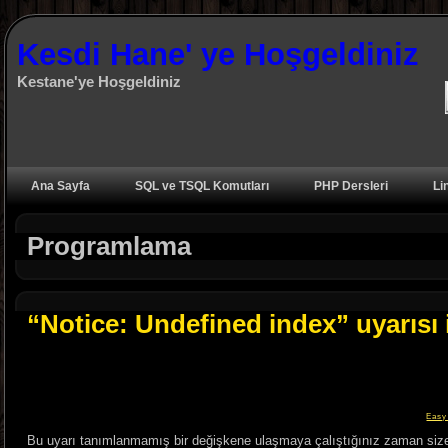
Kesdi Hane' ye Hoşgeldiniz
Kestane'ye Hoşgeldiniz
Ana Sayfa
SQL ve TSQL Komutları
PHP Dersleri
Li
Programlama
“Notice: Undefined index” uyarısı 
Easy
Bu uyarı tanımlanmamış bir değişkene ulaşmaya çalıştığınız zaman size