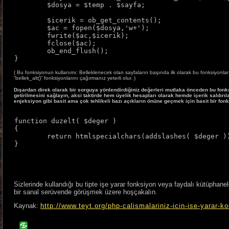
	$dosya = $temp . $sayfa;

	$icerik = ob_get_contents();

	$ac = fopen($dosya,'w+');

	fwrite($ac,$icerik);

	fclose($ac);

	ob_end_flush();

}
( Bu fonksiyonun kullanımı: Belleklenecek olan sayfaların başında ilk olarak bu fonksiyonla
“bellek_alt()” fonksiyonlarını çağırmanız yeterli olur. )
Dışardan direk olarak bir sorguya yönlendirdiğiniz değerleri mutlaka önceden bu fonksiy
getirilmesini sağlayın, aksi taktirde hem üyelik hesapları olarak hemde içerik saldırıla
enjeksiyon
gibi basit ama
çok tehlikeli
bazı açıkların önüne geçmek için basit bir fon
function duzelt( $deger )

{

	return htmlspecialchars(addslashes( $deger ));

}
Sizlerinde kullandığı bu tipte işe yarar fonksiyon veya faydalı kütüphan
bir sanal serüvende görüşmek üzere hoşçakalın.
Kaynak:
http://www.teyt.org/php-calismalariniz-icin-ise-yarar-ko