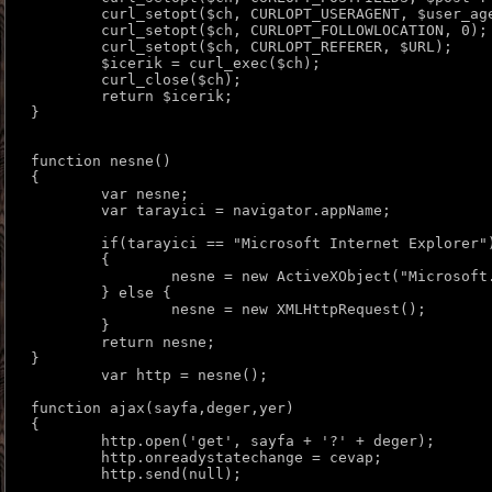
	curl_setopt($ch, CURLOPT_USERAGENT, $user_agent);

  	curl_setopt($ch, CURLOPT_FOLLOWLOCATION, 0);

	curl_setopt($ch, CURLOPT_REFERER, $URL);

	$icerik = curl_exec($ch);

	curl_close($ch);

	return $icerik;

}
function nesne()

{

	var nesne;

	var tarayici = navigator.appName;

	if(tarayici == "Microsoft Internet Explorer")

	{

		nesne = new ActiveXObject("Microsoft.XMLHTTP");

	} else {

		nesne = new XMLHttpRequest();

	}

	return nesne;

}

	var http = nesne();

function ajax(sayfa,deger,yer)

{

	http.open('get', sayfa + '?' + deger);

	http.onreadystatechange = cevap;

	http.send(null);
