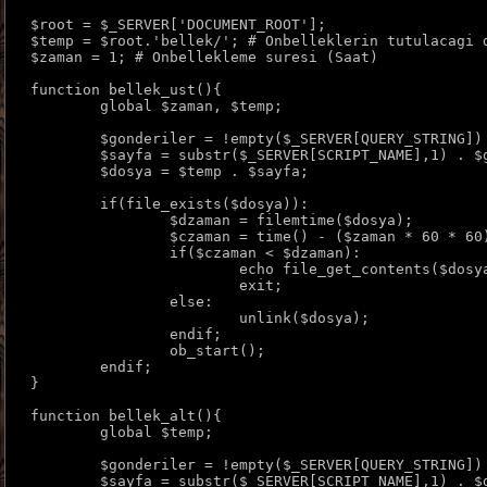
$root = $_SERVER['DOCUMENT_ROOT'];

$temp = $root.'bellek/'; # Onbelleklerin tutulacagi d
$zaman = 1; # Onbellekleme suresi (Saat)

function bellek_ust(){

	global $zaman, $temp;

	$gonderiler = !empty($_SERVER[QUERY_STRING]) ? '-' . md5($_SERVER[QUERY_STRING]) : null;

	$sayfa = substr($_SERVER[SCRIPT_NAME],1) . $gonderiler . '.html';

	$dosya = $temp . $sayfa;

	if(file_exists($dosya)):

		$dzaman = filemtime($dosya);

		$czaman = time() - ($zaman * 60 * 60);

		if($czaman < $dzaman):

			echo file_get_contents($dosya);

			exit;

		else:

			unlink($dosya);

		endif;

		ob_start();

	endif;

}

function bellek_alt(){

	global $temp;

	$gonderiler = !empty($_SERVER[QUERY_STRING]) ? '-' . md5($_SERVER[QUERY_STRING]) : null;

	$sayfa = substr($_SERVER[SCRIPT_NAME],1) . $gonderiler . '.html';
