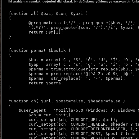
İki aralığın arasındaki değerleri dizi olarak bir değişkene yüklemeye yarayan bir fonk
function al( $bas, $son, $yazi )

{

	@preg_match_all('/' . preg_quote($bas, '/') .

	'(.*?)'. preg_quote($son, '/').'/i', $yazi, $m);

	return @$m[1];

}
function perma( $baslik )

{

	$bul = array('Ç', 'Ş', 'Ğ', 'Ü', 'İ', 'Ö', 'ç', 'ş', 'ğ', 'ü', 'ö', 'ı');

	$yap = array('c', 's', 'g', 'u', 'i', 'o', 'c', 's', 'g', 'u', 'o', 'i');

	$perma = trim(strtolower(str_replace($bul, $yap, $baslik)));

	$perma = preg_replace("@[^A-Za-z0-9\-_]@i", '', $perma);

	$perma = str_replace(' ', '-', $perma);

	return $perma;

}
function ch( $url, $post=false, $header=false )

{

    $user_agent = 'Mozilla/5.0 (Windows; U; Windows 
	$ch = curl_init();

	curl_setopt($ch, CURLOPT_URL, $url);

	curl_setopt($ch, CURLOPT_HEADER, $header ? true : false);

	curl_setopt($ch, CURLOPT_RETURNTRANSFER, 1);

	curl_setopt($ch, CURLOPT_POST, $post ? true : false);

	curl_setopt($ch, CURLOPT_POSTFIELDS, $post ? $post : false);
