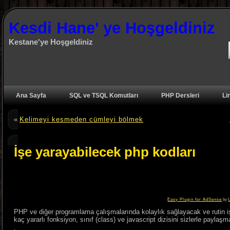
Kesdi Hane' ye Hoşgeldiniz
Kestane'ye Hoşgeldiniz
Ana Sayfa
SQL ve TSQL Komutları
PHP Dersleri
Li
«
Kelimeyi kesmeden cümleyi bölmek
İşe yarayabilecek php kodları
Easy Plugin for AdSense
by
PHP ve diğer programlama çalışmalarında kolaylık sağlayacak ve rutin işl
kaç yararlı fonksiyon, sınıf (class) ve javascript dizisini sizlerle paylaşm