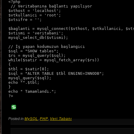
<?php 

 // Veritabanına bağlantı yapılıyor

$vthost = 'localhost';

$vtkullanici = 'root';

$vtsifre = '';

$baglanti = mysql_connect($vthost, $vtkullanici, $vts
$vtismi = 'veritabani';

mysql_select_db($vtismi);

// İş yapan kodumuzun başlangıcı

$sql = "SHOW tables";

$rs = mysql_query($sql);

while($satir = mysql_fetch_array($rs))

{

$tbl = $satir[0];

$sql = "ALTER TABLE $tbl ENGINE=INNODB";

mysql_query($sql);

echo "".$tbl;

}

echo " Tamamlandı.";

Posted in
MySQL
,
PHP
,
Veri Tabanı