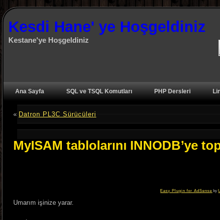
Kesdi Hane' ye Hoşgeldiniz
Kestane'ye Hoşgeldiniz
Ana Sayfa
SQL ve TSQL Komutları
PHP Dersleri
Li
«
Datron PL3C Sürücüleri
MyISAM tablolarını INNODB’ye top
Easy Plugin for AdSense
by
Umarım işinize yarar.