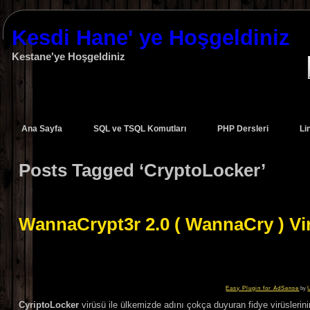
Kesdi Hane' ye Hoşgeldiniz
Kestane'ye Hoşgeldiniz
Ana Sayfa
SQL ve TSQL Komutları
PHP Dersleri
Li
Posts Tagged ‘CryptoLocker’
WannaCrypt3r 2.0 ( WannaCry ) Vi
Easy Plugin for AdSense
by
CyriptoLocker
virüsü ile ülkemizde adını çokça duyuran fidye virüslerin