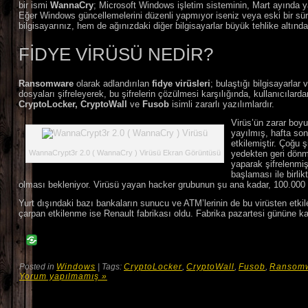
bir ismi
WannaCry
; Microsoft Windows işletim sisteminin, Mart ayında ya
Eğer Windows güncellemelerini düzenli yapmıyor iseniz veya eski bir sü
bilgisayarınız, hem de ağınızdaki diğer bilgisayarlar büyük tehlike altınd
FIDYE VIRÜSÜ NEDIR?
Ransomware
olarak adlandırılan
fidye virüsleri
; bulaştığı bilgisayarlar 
dosyaları şifreleyerek, bu şifrelerin çözülmesi karşılığında, kullanıcılardan
CryptoLocker, CryptoWall
ve
Fusob
isimli zararlı yazılımlardır.
Virüs’ün zarar boyu
yayılmış, hafta so
etkilemiştir. Çoğu ş
WannaCrypt3r 2.0 ( WannaCry ) Virüsü Ekran Görüntüsü
yedekten geri dönm
yaparak şifrelenmiş
başlaması ile birli
olması bekleniyor. Virüsü yayan hacker grubunun şu ana kadar, 100.000 U
Yurt dışındaki bazı bankaların sunucu ve ATM’lerinin de bu virüsten etki
çarpan etkilenme ise Renault fabrikası oldu. Fabrika pazartesi gününe ka
Posted in
Windows
| Tags:
CryptoLocker
,
CryptoWall
,
Fusob
,
Ransom
Yorum yapılmamış »