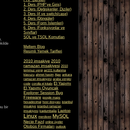
1. Ders (PHP’ye Giriş)
2. Ders (Değişkenler, Diziler)
3. Ders (if ve switch/case)
4. Ders (Döngüler)
5. Ders (Form İşlemleri)
6. Ders (Fonksiyonlar ve
Sınıflar)
SQL ve TSQL Komutları
n,
kilde
Meltem Blog
Resimli Yemek Tarifleri
2010 imsakiye
2010
ramazan imsakiyesi
2010
temmuz vergi
ae101 kullanma
klavuzu
ahmet haşim
Ajax
ankara
ramazan imsakiyesi
araba vergisi
El Yapımı
code
corolla el kitabı
El Yapımı Oyuncak
Explorer Session Bug
Freeware
google maps
hexadecimal
host dosyası
istanbul
imsakiye
istanbul ramazan
u bir
Laptop
imsakiyesi
kaplumbağa
Linux
MySQL
merdiven
Necip Fazıl
online üyeler
Otobüs Firmaları
outlook