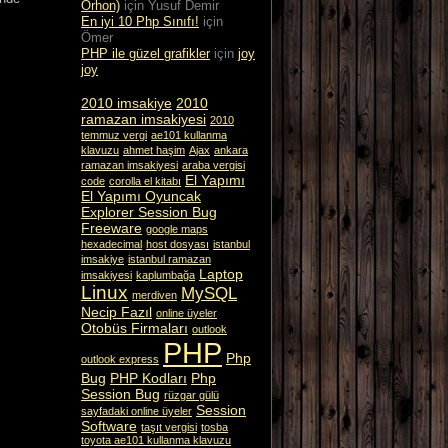
Orhon)
için
Yusuf Demir
En iyi 10 Php Sınıfı!
için
Ömer
PHP ile güzel grafikler
için
joy
joy
2010 imsakiye
2010
ramazan imsakiyesi
2010
temmuz vergi
ae101 kullanma
klavuzu
ahmet haşim
Ajax
ankara
ramazan imsakiyesi
araba vergisi
El Yapımı
code
corolla el kitabı
El Yapımı Oyuncak
Explorer Session Bug
Freeware
google maps
hexadecimal
host dosyası
istanbul
imsakiye
istanbul ramazan
Laptop
imsakiyesi
kaplumbağa
Linux
MySQL
merdiven
Necip Fazıl
online üyeler
Otobüs Firmaları
outlook
PHP
Php
outlook express
Bug
PHP Kodları
Php
Session Bug
rüzgar gülü
Session
sayfadaki online üyeler
Software
taşıt vergisi
tosba
toyota ae101 kullanma klavuzu