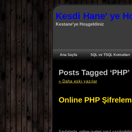
Kesdi Hane' ye H
Kestane'ye Hoşgeldiniz
Ana Sayfa
SQL ve TSQL Komutları
Posts Tagged ‘PHP’
« Daha eski yazılar
Online PHP Şifrelem
Sayfalarda, online üyeleri nasıl yazdırabili