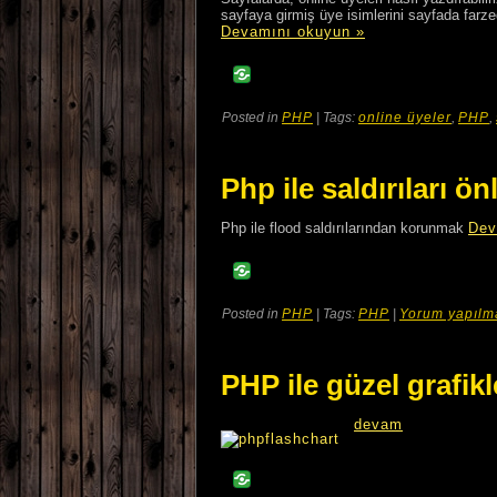
sayfaya girmiş üye isimlerini sayfada farze
Devamını okuyun »
Posted in
PHP
| Tags:
online üyeler
,
PHP
,
Php ile saldırıları ö
Php ile flood saldırılarından korunmak
Dev
Posted in
PHP
| Tags:
PHP
|
Yorum yapılm
PHP ile güzel grafikl
devam