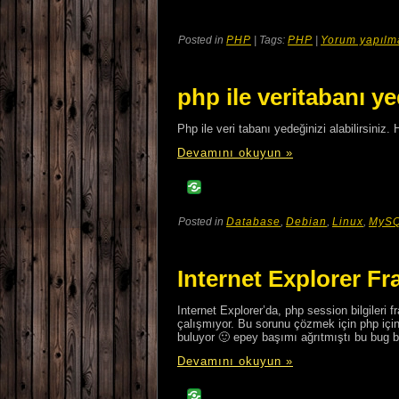
Posted in
PHP
| Tags:
PHP
|
Yorum yapılm
php ile veritabanı y
Php ile veri tabanı yedeğinizi alabilirsiniz. 
Devamını okuyun »
Posted in
Database
,
Debian
,
Linux
,
MyS
Internet Explorer F
Internet Explorer’da, php session bilgileri 
çalışmıyor. Bu sorunu çözmek için php içind
buluyor 🙂 epey başımı ağrıtmıştı bu bug 
Devamını okuyun »