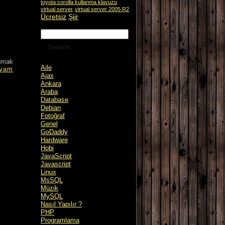
toyota corolla kullanma klavuzu
virtual server
virtual server 2005 R2
Ücretsiz
Şiir
anmak
Aile
vam
Ajax
Ankara
Araba
Database
Debian
Fotoğraf
Genel
GoDaddy
Hardware
Hobi
JavaScript
Javascript
Linux
MsSQL
Müzik
MySQL
Nasıl Yapılır ?
PHP
Programlama