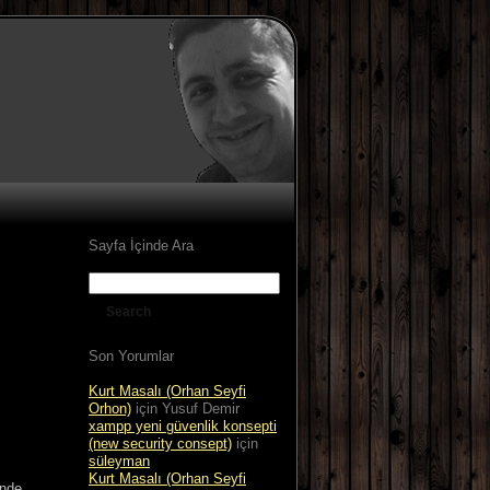
Sayfa İçinde Ara
Son Yorumlar
Kurt Masalı (Orhan Seyfi
Orhon)
için
Yusuf Demir
xampp yeni güvenlik konsepti
(new security consept)
için
süleyman
Kurt Masalı (Orhan Seyfi
inde