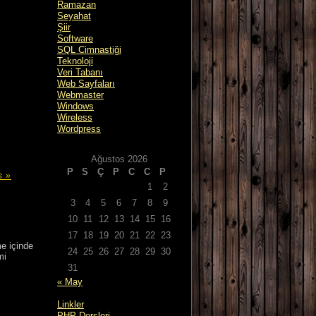
Ramazan
Seyahat
Şiir
Software
SQL Cimnastiği
Teknoloji
Veri Tabanı
Web Sayfaları
Webmaster
Windows
Wireless
Wordpress
Ağustos 2026
P
S
Ç
P
C
C
P
s »
1
2
3
4
5
6
7
8
9
10
11
12
13
14
15
16
17
18
19
20
21
22
23
me içinde
24
25
26
27
28
29
30
mi
31
« May
Linkler
PHP Dersleri