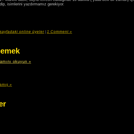
dip, isimlerini yazdırmamız gerekiyor.
sayfadaki online üyeler
|
1 Comment »
nlemek
amını okuyun »
amış »
er