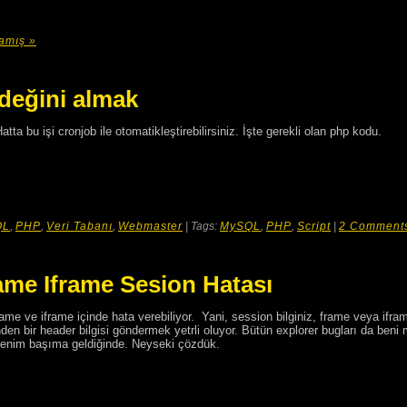
amış »
edeğini almak
Hatta bu işi cronjob ile otomatikleştirebilirsiniz. İşte gerekli olan php kodu.
QL
,
PHP
,
Veri Tabanı
,
Webmaster
| Tags:
MySQL
,
PHP
,
Script
|
2 Comment
rame Iframe Sesion Hatası
frame ve iframe içinde hata verebiliyor. Yani, session bilginiz, frame veya ifra
en bir header bilgisi göndermek yetrli oluyor. Bütün explorer bugları da beni 
benim başıma geldiğinde. Neyseki çözdük.