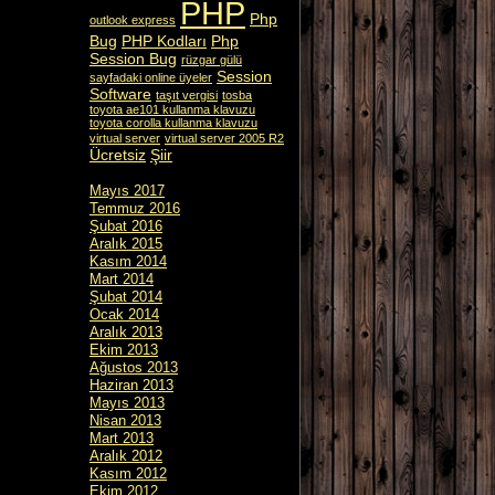
PHP
Php
outlook express
Bug
PHP Kodları
Php
Session Bug
rüzgar gülü
Session
sayfadaki online üyeler
Software
taşıt vergisi
tosba
toyota ae101 kullanma klavuzu
toyota corolla kullanma klavuzu
virtual server
virtual server 2005 R2
Ücretsiz
Şiir
Mayıs 2017
Temmuz 2016
Şubat 2016
Aralık 2015
Kasım 2014
Mart 2014
Şubat 2014
Ocak 2014
Aralık 2013
Ekim 2013
Ağustos 2013
Haziran 2013
Mayıs 2013
Nisan 2013
Mart 2013
Aralık 2012
Kasım 2012
Ekim 2012