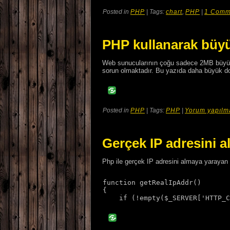
Posted in
PHP
| Tags:
chart
,
PHP
|
1 Comm
PHP kullanarak büy
Web sunucularının çoğu sadece 2MB büyük
sorun olmaktadır. Bu yazıda daha büyük dos
Posted in
PHP
| Tags:
PHP
|
Yorum yapılm
Gerçek IP adresini 
Php ile gerçek IP adresini almaya yarayan 
function getRealIpAddr()

{

    if (!empty($_SERVER['HTTP_