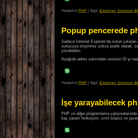
Posted in
PHP
| Tags:
Explorer Session B
Popup pencerede ph
Sadece Internet Explorer’da sorun çıkaran F
sunucuya erişiminiz yoksa pratik olarak, s
çözebildim.
Aşağıda adres satırından session ID yi nası
Posted in
PHP
| Tags:
Explorer Session B
İşe yarayabilecek ph
PHP ve diğer programlama çalışmalarında ko
kaç yararlı fonksiyon, sınıf (class) ve java