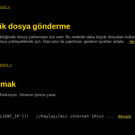
ent »
ük dosya gönderme
lüğünde dosya yüklemeye izin verir. Bu nedenle daha büyük dosyaları kull
ya yükleyebilmek için .htaccess ile yapılması gereken ayarları anlata ...
de
amış »
almak
fonksiyon. Umarım işinize yarar.
CLIENT_IP']))   //Paylaşılmız internet IPsin ...  
devam