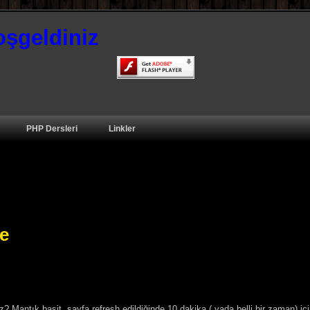
oşgeldiniz
PHP Dersleri
Linkler
e
riz? Mantık basit, sayfa refresh edildiğinde 10 dakika ( yada belli bir zaman) iç