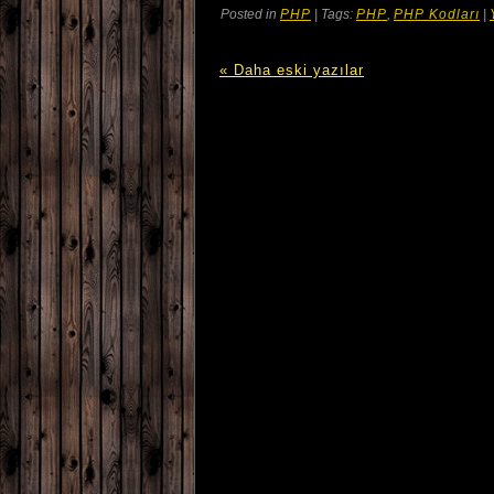
Posted in
PHP
| Tags:
PHP
,
PHP Kodları
|
« Daha eski yazılar