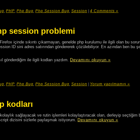
ug
,
PHP
,
Php Bug
,
Php Session Bug
,
Session
|
4 Comments »
p session problemi
irefox içinde sıkıntı çıkarmayan, genelde php kurulumu ile ilgili olan bu soru
ession ID sini adres satırından göndererek çözülebiliyor. En azından ben bu şe
l gönderdiğim ile ilgili kodları yazdım.
Devamını okuyun »
ug
,
PHP
,
Php Bug
,
Php Session Bug
,
Session
|
Yorum yapılmamış »
p kodları
laylık sağlayacak ve rutin işlemleri kolaylaştıracak olan, derleyip seçtiğim b
script dizisini sizlerle paylaşmak istiyorum.
Devamını okuyun »