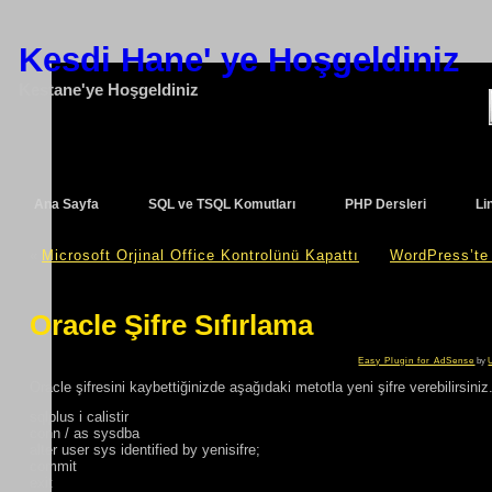
Kesdi Hane' ye Hoşgeldiniz
Kestane'ye Hoşgeldiniz
Ana Sayfa
SQL ve TSQL Komutları
PHP Dersleri
Li
«
Microsoft Orjinal Office Kontrolünü Kapattı
WordPress’te 
Oracle Şifre Sıfırlama
Easy Plugin for AdSense
by
Oracle şifresini kaybettiğinizde aşağıdaki metotla yeni şifre verebilirsiniz
sqlplus i calistir
conn / as sysdba
alter user sys identified by yenisifre;
commit
exit