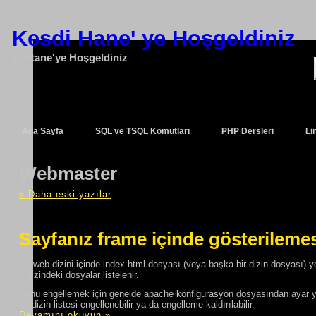
Kesdi Hane' ye Hoşgeldiniz
Kestane'ye Hoşgeldiniz
Ana Sayfa
SQL ve TSQL Komutları
PHP Dersleri
Li
Webmaster
« Daha eski yazılar
Sayfanız frame içinde gösterileme
Bir web dizini içinde index.html dosyası (veya başka bir dizin dosyası) yok
o dizindeki dosyalar listelenir.
Bunu engellemek için genelde apache konfigurasyon dosyasından ayar yapı
da dizin listesi engellenebilir ya da engelleme kaldırılabilir.
Devamını okuyun »