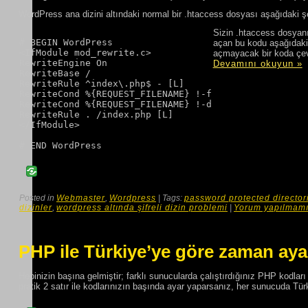
WordPress ana dizini altındaki normal bir .htaccess dosyası aşağıdaki şe
Sizin .htaccess dosyanız
# BEGIN WordPress

açan bu kodu aşağıdaki ş
<IfModule mod_rewrite.c>

açmayacak bir koda çev
RewriteEngine On

Devamını okuyun »
RewriteBase /

RewriteRule ^index\.php$ - [L]

RewriteCond %{REQUEST_FILENAME} !-f

RewriteCond %{REQUEST_FILENAME} !-d

RewriteRule . /index.php [L]

</IfModule>

Posted in
Webmaster
,
Wordpress
| Tags:
password protected director
dizinler
,
wordpress altında şifreli dizin problemi
|
Yorum yapılmamı
PHP ile Türkiye’ye göre zaman aya
Hepinizin başına gelmiştir; farklı sunucularda çalıştırdığınız PHP kodlar
pratik 2 satır ile kodlarınızın başında ayar yaparsanız, her sunucuda Türk