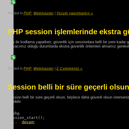
Posted in
PHP
,
Webmaster
|
Yorum yapılmamış »
PHP session işlemlerinde ekstra g
Php ile kodlama yaparken, güvenlik için sessionlara belli bir yere kadar 
ihtiyacımız olduğu durumlarda ekstra güvenlik önlemleri almamız gereke
Posted in
PHP
,
Webmaster
|
2 Comments »
Session belli bir süre geçerli olsu
Session belli bir süre geçerli olsun, böylece daha güvenli olsun isterseniz a
verebilir.
<?php

session_start();

 ...  
devam