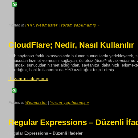
Posted in
PHP
,
Webmaster
|
Yorum yapılmamış »
CloudFlare; Nedir, Nasıl Kullanılır
Web sayfanızı farklı lokasyonlarda bulunan sunucularda yedekleyerek, s
sunucudan hizmet vermesini sağlayan, ücretsiz
(ücretli ek hizmetler de 
yakındaki sunucudan hizmet aldığından, sayfanıza daha hızlı erişmekted
arttırdığını, bant kullanımını da %60 azalttığını tespit etmiş.
Devamını okuyun »
Posted in
Webmaster
|
Yorum yapılmamış »
Regular Expressions – Düzenli İfad
Regular Expressions – Düzenli İfadeler