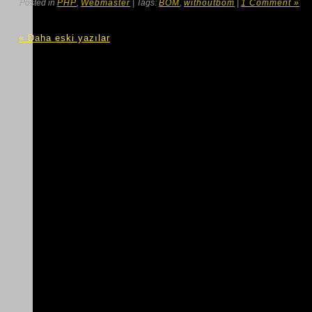
Posted in
PHP
,
Webmaster
| Tags:
BOM
,
withoutbom
|
1 Comment »
« Daha eski yazılar