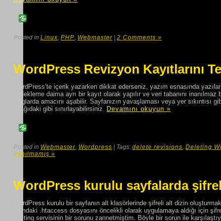
Posted in
Linux
,
PHP
,
Webmaster
|
2 Comments »
WordPress Revizyon Kayıtlarını T
WordPress’te içerik yazarken dikkat ederseniz, yazım esnasında yazılar
yedekleme daima ayrı bir kayıt olarak yapılır ve veri tabanını inanılmaz bir
bloglarda amacını aşabilir. Sayfanızın yavaşlaması veya yer sıkıntısı gibi
aşağıdaki gibi sınırlayabilirsiniz.
Devamını okuyun »
Posted in
Webmaster
,
Wordpress
| Tags:
delete revisions
,
Deleting W
yapılmamış »
WordPress kurulu sayfalarda şifreli
WordPress kurulu bir sayfanın alt klasörlerinde şifreli alt dizin oluştu
altındaki .htaccess dosyasını öncelikli olarak uygulamaya aldığı için şi
hosting servisinin bir sorunu zannetmiştim. Böyle bir sorun ile karşılaştıy