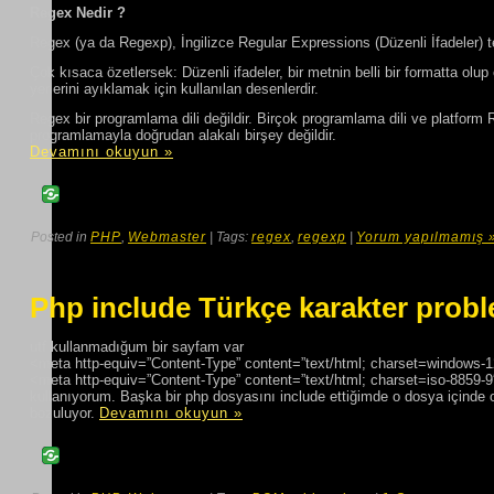
Regex Nedir ?
Regex (ya da Regexp), İngilizce Regular Expressions (Düzenli İfadeler) ter
Çok kısaca özetlersek: Düzenli ifadeler, bir metnin belli bir formatta olup
yerlerini ayıklamak için kullanılan desenlerdir.
Regex bir programlama dili değildir. Birçok programlama dili ve platfor
programlamayla doğrudan alakalı birşey değildir.
Devamını okuyun »
Posted in
PHP
,
Webmaster
| Tags:
regex
,
regexp
|
Yorum yapılmamış 
Php include Türkçe karakter probl
utf kullanmadığum bir sayfam var
<meta http-equiv=”Content-Type” content=”text/html; charset=windows-
<meta http-equiv=”Content-Type” content=”text/html; charset=iso-8859-9
kullanıyorum. Başka bir php dosyasını include ettiğimde o dosya içinde 
bozuluyor.
Devamını okuyun »