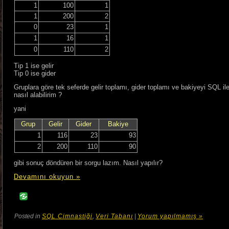
1
100
1
1
200
2
0
23
1
1
16
1
0
110
2
Tip 1 ise gelir
Tip 0 ise gider
Gruplara göre tek seferde gelir toplamı, gider toplamı ve bakiyeyi SQL il
nasıl alabilirim ?
yani
Grup
Gelir
Gider
Bakiye
1
116
23
93
2
200
110
90
gibi sonuç döndüren bir sorgu lazım. Nasıl yapılır?
Devamını okuyun »
Posted in
SQL Cimnastiği
,
Veri Tabanı
|
Yorum yapılmamış »