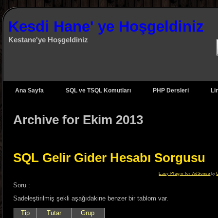
Kesdi Hane' ye Hoşgeldiniz
Kestane'ye Hoşgeldiniz
Ana Sayfa
SQL ve TSQL Komutları
PHP Dersleri
Li
Archive for Ekim 2013
SQL Gelir Gider Hesabı Sorgusu
Easy Plugin for AdSense
by
Soru :
Sadeleştirilmiş şekli aşağıdakine benzer bir tablom var.
Tip
Tutar
Grup