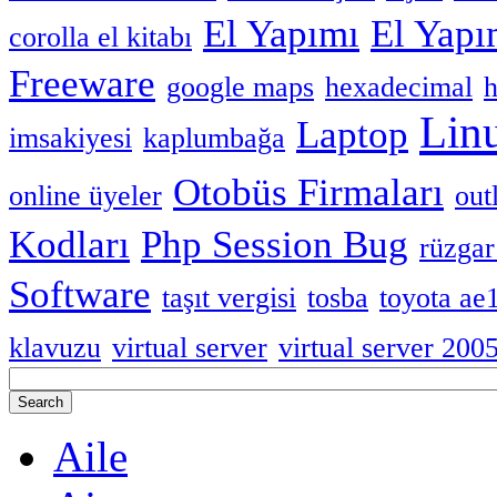
El Yapımı
El Yap
corolla el kitabı
Freeware
google maps
hexadecimal
h
Lin
Laptop
imsakiyesi
kaplumbağa
Otobüs Firmaları
online üyeler
out
Kodları
Php Session Bug
rüzgar
Software
taşıt vergisi
tosba
toyota ae
klavuzu
virtual server
virtual server 200
Aile