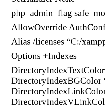
php_admin_flag safe_mo
AllowOverride AuthConf
Alias /licenses “C:/xampp
Options +Indexes
DirectoryIndexTextColo
DirectoryIndexBGColor 
DirectoryIndexLinkColo
DirectoryIndexVLinkCol