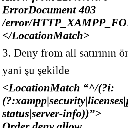
ErrorDocument 403
/error/HTTP_XAMPP_FO
</LocationMatch>
3. Deny from all satırının ö
yani şu şekilde
<LocationMatch “^/(?i:
(?:xampp|security|licenses
status|server-info))”>
Order deny,allow