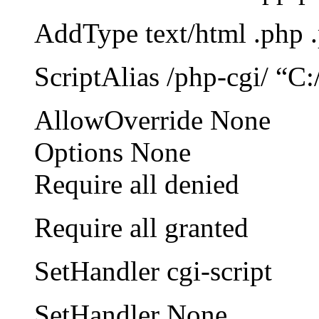
AddType text/html .php 
ScriptAlias /php-cgi/ “C
AllowOverride None
Options None
Require all denied
Require all granted
SetHandler cgi-script
SetHandler None