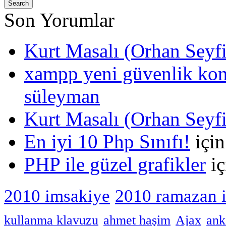
Son Yorumlar
Kurt Masalı (Orhan Seyf
xampp yeni güvenlik kons
süleyman
Kurt Masalı (Orhan Seyf
En iyi 10 Php Sınıfı!
içi
PHP ile güzel grafikler
iç
2010 imsakiye
2010 ramazan 
kullanma klavuzu
ahmet haşim
Ajax
ank