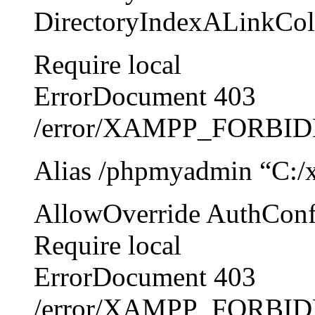
DirectoryIndexALinkCol
Require local
ErrorDocument 403
/error/XAMPP_FORBIDD
Alias /phpmyadmin “C:
AllowOverride AuthConf
Require local
ErrorDocument 403
/error/XAMPP_FORBIDD