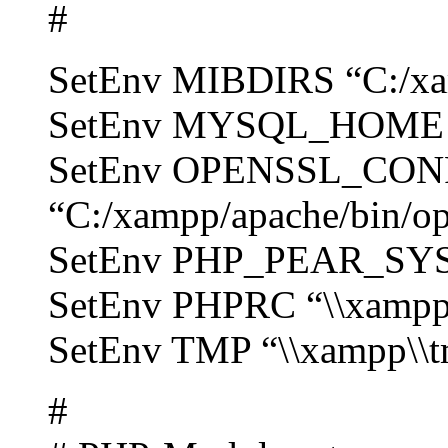
#
SetEnv MIBDIRS “C:/xa
SetEnv MYSQL_HOME “\
SetEnv OPENSSL_CON
“C:/xampp/apache/bin/op
SetEnv PHP_PEAR_SYS
SetEnv PHPRC “\\xampp
SetEnv TMP “\\xampp\\
#