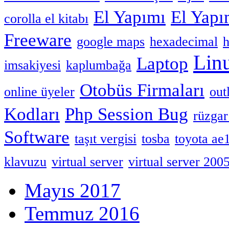
El Yapımı
El Yap
corolla el kitabı
Freeware
google maps
hexadecimal
h
Lin
Laptop
imsakiyesi
kaplumbağa
Otobüs Firmaları
online üyeler
out
Kodları
Php Session Bug
rüzgar
Software
taşıt vergisi
tosba
toyota ae
klavuzu
virtual server
virtual server 200
Mayıs 2017
Temmuz 2016