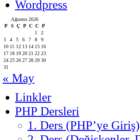
Wordpress
Ağustos 2026
P
S
Ç
P
C
C
P
1
2
3
4
5
6
7
8
9
10
11
12
13
14
15
16
17
18
19
20
21
22
23
24
25
26
27
28
29
30
31
« May
Linkler
PHP Dersleri
1. Ders (PHP’ye Giriş)
2. Ders (Değişkenler, D