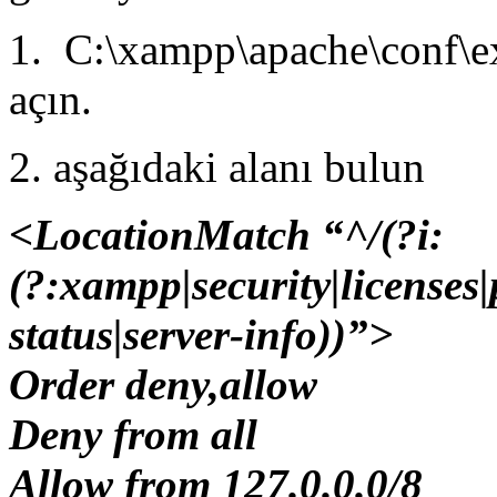
1. C:\xampp\apache\conf\ex
açın.
2. aşağıdaki alanı bulun
<LocationMatch “^/(?i:
(?:xampp|security|licenses
status|server-info))”>
Order deny,allow
Deny from all
Allow from 127.0.0.0/8