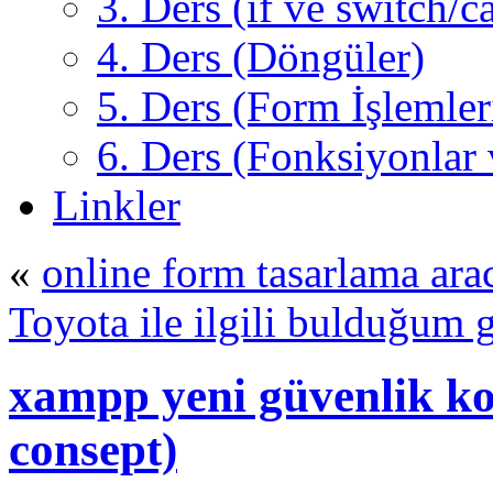
3. Ders (if ve switch/c
4. Ders (Döngüler)
5. Ders (Form İşlemler
6. Ders (Fonksiyonlar 
Linkler
«
online form tasarlama ara
Toyota ile ilgili bulduğum g
xampp yeni güvenlik ko
consept)