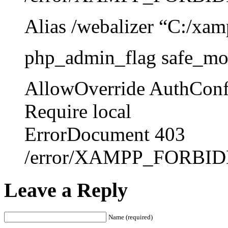
Alias /webalizer “C:/xam
php_admin_flag safe_mo
AllowOverride AuthConf
Require local
ErrorDocument 403
/error/XAMPP_FORBIDD
Leave a Reply
Name (required)