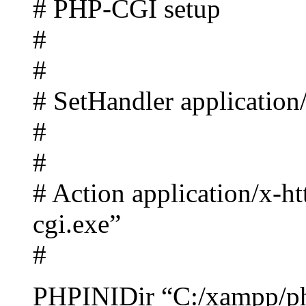
# PHP-CGI setup
#
#
# SetHandler application
#
#
# Action application/x-h
cgi.exe”
#
PHPINIDir “C:/xampp/p