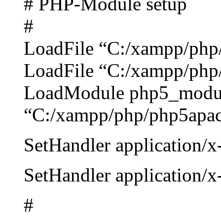
# PHP-Module setup
#
LoadFile “C:/xampp/php/
LoadFile “C:/xampp/php/
LoadModule php5_modu
“C:/xampp/php/php5apac
SetHandler application/x
SetHandler application/x
#