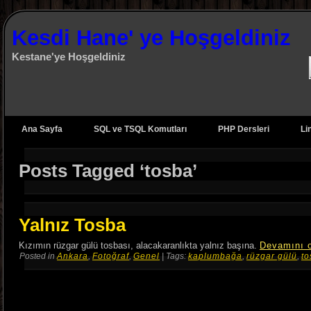
Kesdi Hane' ye Hoşgeldiniz
Kestane'ye Hoşgeldiniz
Ana Sayfa
SQL ve TSQL Komutları
PHP Dersleri
Li
Posts Tagged ‘tosba’
Yalnız Tosba
Kızımın rüzgar gülü tosbası, alacakaranlıkta yalnız başına.
Devamını 
Posted in
Ankara
,
Fotoğraf
,
Genel
| Tags:
kaplumbağa
,
rüzgar gülü
,
to