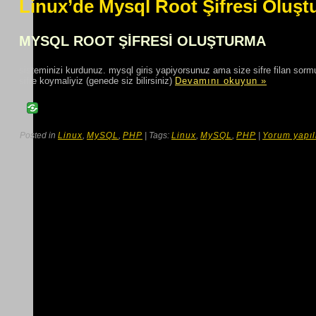
Linux’de Mysql Root Şifresi Oluş
MYSQL ROOT ŞIFRESI OLUŞTURMA
sisteminizi kurdunuz. mysql giris yapiyorsunuz ama size sifre filan sormu
sifre koymaliyiz (genede siz bilirsiniz)
Devamını okuyun »
Posted in
Linux
,
MySQL
,
PHP
| Tags:
Linux
,
MySQL
,
PHP
|
Yorum yapı