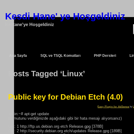
Kesdi Hane' ye Hoşgeldiniz
Kestane'ye Hoşgeldiniz
Ana Sayfa
SQL ve TSQL Komutları
PHP Dersleri
Li
Posts Tagged ‘Linux’
Public key for Debian Etch (4.0)
Easy Plugin for AdSense
by
gulin:~# apt-get update
(komutunu verdiğinizde aşağıdaki gibi bir hata mesajı alıyorsanız)
Get: 1 http://ftp.us.debian.org etch Release.gpg [378B]
Get: 2 http://security.debian.org etch/updates Release.gpg [189B]