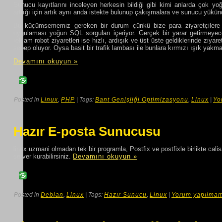
Sunucu kayıtlarını inceleyen herkesin bildiği gibi kimi anlarda çok yoğu
arttığı için artık aynı anda istekte bulunup çakışmalara ve sunucu yükünde
Bu küçümsememiz gereken bir durum çünkü bize para ziyaretçilere 
uygulaması yoğun SQL sorguları içeriyor. Gerçek bir yarar getirmeyecek
reklam robot ziyaretleri ise hızlı, ardışık ve üst üste geldiklerinde ziy
sebep oluyor. Oysa basit bir trafik lambası ile bunlara kırmızı ışık ya
Devamını okuyun »
Posted in
Linux
,
PHP
| Tags:
Bant Genişliği Optimizasyonu
,
Linux
|
Yo
Hazır E-posta Sunucusu
linux uzmani olmadan tek bir programla, Postfix ve postfixle birlikte cali
server kurabilirsiniz.
Devamını okuyun »
Posted in
Debian
,
Linux
| Tags:
Hazır Sunucu
,
Linux
|
Yorum yapılmam