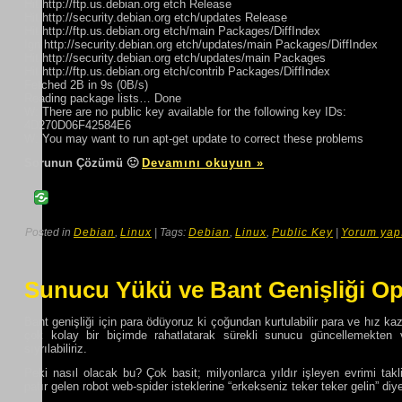
Hit http://ftp.us.debian.org etch Release
Hit http://security.debian.org etch/updates Release
Hit http://ftp.us.debian.org etch/main Packages/DiffIndex
Ign http://security.debian.org etch/updates/main Packages/DiffIndex
Hit http://security.debian.org etch/updates/main Packages
Hit http://ftp.us.debian.org etch/contrib Packages/DiffIndex
Fetched 2B in 9s (0B/s)
Reading package lists… Done
W: There are no public key available for the following key IDs:
4D270D06F42584E6
W: You may want to run apt-get update to correct these problems
Sorunun Çözümü 🙂
Devamını okuyun »
Posted in
Debian
,
Linux
| Tags:
Debian
,
Linux
,
Public Key
|
Yorum yap
Sunucu Yükü ve Bant Genişliği O
Bant genişliği için para ödüyoruz ki çoğundan kurtulabilir para ve hız ka
çok kolay bir biçimde rahatlatarak sürekli sunucu güncellemekten
sıyrılabiliriz.
Peki nasıl olacak bu? Çok basit; milyonlarca yıldır işleyen evrimi ta
patır gelen robot web-spider isteklerine “erkekseniz teker teker gelin” diy