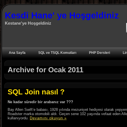
Kesdi Hane' ye Hoşgeldiniz
Kestane'ye Hoşgeldiniz
Ana Sayfa
SQL ve TSQL Komutları
PHP Dersleri
Li
Archive for Ocak 2011
SQL Join nasıl ?
Ne kadar süredir bir arabanız var ???
Bay Allen Swift’e babası, 1928 yılında mezuniyet hediyesi olarak yepyen
Roadster marka otomobili aldı. Geçen sene 102 yaşında vefaat eden All
kullanıyordu.
Devamını okuyun »