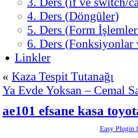
3. Ders (if ve switch/c
4. Ders (Döngüler)
5. Ders (Form İşlemler
6. Ders (Fonksiyonlar 
Linkler
«
Kaza Tespit Tutanağı
Ya Evde Yoksan – Cemal Sa
ae101 efsane kasa toyot
Easy Plugin 