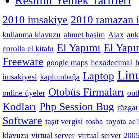
Resimli Yemek Tarifleri
2010 imsakiye
2010 ramazan 
kullanma klavuzu
ahmet haşim
Ajax
ank
El Yapımı
El Yap
corolla el kitabı
Freeware
google maps
hexadecimal
h
Lin
Laptop
imsakiyesi
kaplumbağa
Otobüs Firmaları
online üyeler
out
Kodları
Php Session Bug
rüzgar
Software
taşıt vergisi
tosba
toyota ae
klavuzu
virtual server
virtual server 200