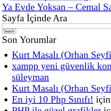
Ya Evde Yoksan – Cemal Sa
Sayfa İçinde Ara
Son Yorumlar
Kurt Masalı (Orhan Seyf
xampp yeni güvenlik kons
süleyman
Kurt Masalı (Orhan Seyf
En iyi 10 Php Sınıfı!
içi
PHP ile güzel grafikler
iç