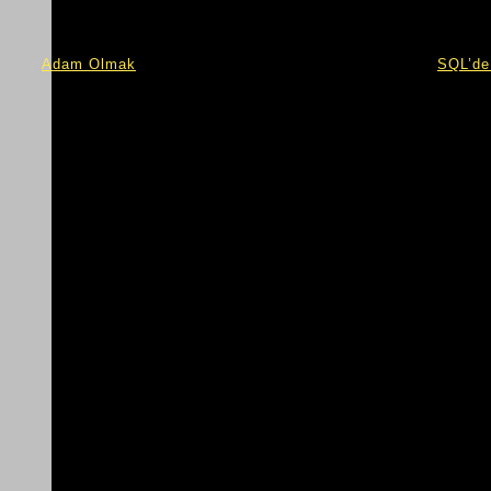
«
Adam Olmak
SQL’de 