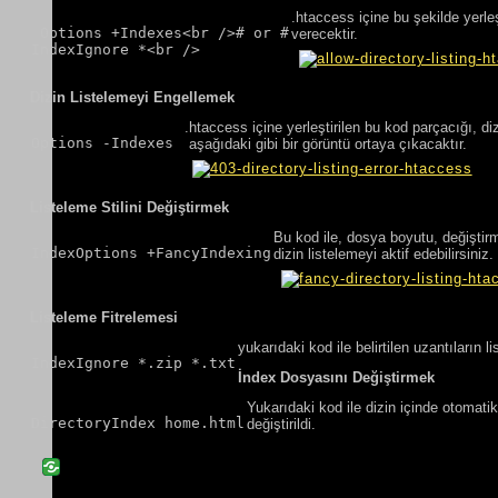
.htaccess içine bu şekilde yerleş
 Options +Indexes<br /># or #

verecektir.
IndexIgnore *<br />
Dizin Listelemeyi Engellemek
.htaccess içine yerleştirilen bu kod parçacığı, di
Options -Indexes 
aşağıdaki gibi bir görüntü ortaya çıkacaktır.
Listeleme Stilini Değiştirmek
Bu kod ile, dosya boyutu, değiştirme
IndexOptions +FancyIndexing
dizin listelemeyi aktif edebilirsiniz.
Listeleme Fitrelemesi
yukarıdaki kod ile belirtilen uzantıların l
IndexIgnore *.zip *.txt
İndex Dosyasını Değiştirmek
Yukarıdaki kod ile dizin içinde otomati
DirectoryIndex home.html
değiştirildi.