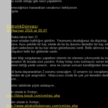
Bunu sizde olduğu gibi nasıl yapabilirim..
İlgileneceğinize inanaraktan cevabınızı bekliyorum.
Saygılar.
HidrolikDünyası
:
10 Haziran 2016 at 05:07
Merhaba tekrar ben 🙂
Sorunun ortadan kalktığını gördüm. Yorumumu okuduğunuz da düşünüp
sitenize. Aynı şekilde bir kaç sitede de bu bu durumu denedim bir kaç si
olduğum websitesin de bu kez ekran görüntüsünü verdi. Belki aklınıza ta
açıklayalım belki biz gibileride vardır.
Domain bilgi sorgulaması yaparken sitemin ön izlemesi çıkmıyordu bu ka
bulamadım ilk burada size yazdım. Kolay kolay soru sormasını seven biri
çarelerin bittiği yerde sorarım.. ama ne zaman sorsam kendiliğinden bir
şimdi buna dayanaraktan 2.sorumu soracağım. 🙂 umarım siz cevapla
sitelerden de çok araştırdım. .httacccess icinde bir çok yol denedim dedi
alayım…
örnekler dahilinde şöyle anlatayım..
Sizin sitede ki Xmlrpc;
http://blog.kesdi.com/xmlrpc.php
Benim sitede ki Xmlrpc;
http://www.ahidrolikdunyasi.com/xmlrpc.php