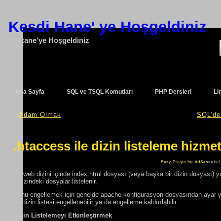
Kesdi Hane' ye Hoşgeldiniz
Kestane'ye Hoşgeldiniz
Ana Sayfa
SQL ve TSQL Komutları
PHP Dersleri
Li
«
Adam Olmak
SQL’de 
.htaccess ile dizin listeleme hizm
Easy Plugin for AdSense
by
Bir web dizini içinde index.html dosyası (veya başka bir dizin dosyası) yok
o dizindeki dosyalar listelenir.
Bunu engellemek için genelde apache konfigurasyon dosyasından ayar yapı
da dizin listesi engellenebilir ya da engelleme kaldırılabilir.
Dizin Listelemeyi Etkinleştirmek