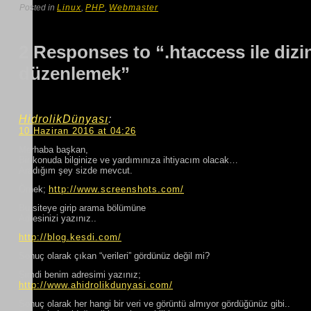
Posted in
Linux
,
PHP
,
Webmaster
2 Responses to “.htaccess ile dizi
düzenlemek”
HidrolikDünyası
:
10 Haziran 2016 at 04:26
Merhaba başkan,
Bir konuda bilginize ve yardımınıza ihtiyacım olacak…
Aradığım şey sizde mevcut.
Örnek;
http://www.screenshots.com/
Bu siteye girip arama bölümüne
Adresinizi yazınız..
http://blog.kesdi.com/
Sonuç olarak çıkan “verileri” gördünüz değil mi?
Şimdi benim adresimi yazınız;
http://www.ahidrolikdunyasi.com/
Sonuç olarak her hangi bir veri ve görüntü almıyor gördüğünüz gibi..