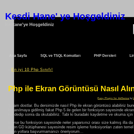
Kesdi Hane' ye Hoşgeldiniz
Kestane'ye Hoşgeldiniz
Ana Sayfa
SQL ve TSQL Komutları
PHP Dersleri
Li
«
En iyi 10 Php Sınıfı!
Php ile Ekran Görüntüsü Nasıl Alın
Easy Plugin for AdSense
by
Selam dostlar. Bu dersimizde nasıl Php ile ekran görüntüsü alabiliriz b
kullanılmaya gidilmiş fakat Php 5 ile gelen bir fonksiyon sayesinde ekran 
kaydedip sonra da okutabiliriz. Tabi ki buradaki kaydetme ve okuma için 
Neyse bu fonksiyon sayesinde neler yaparsınız orası size kalmış illa da 
gelen GD kütüphanesi sayesinde resim işleme fonksiyonları zaten temel d
uzun yollara başvurmamanızı öneriyorum…