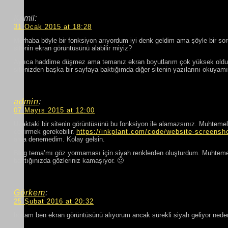
Kamil:
31 Ocak 2015 at 18:28
Merhaba böyle bir fonksiyon arıyordum iyi denk geldim ama şöyle bir sor
sitenin ekran görüntüsünü alabilir miyiz?
Ayrıca haddime düşmez ama temanız ekran boyutlarım çok yüksek olduğ
sitenizden başka bir sayfaya baktığımda diğer sitenin yazılarını okuyamıyo
admin
:
07 Mayıs 2015 at 12:00
Uzaktaki bir sitenin görüntüsünü bu fonksiyon ile alamazsınız. Muhtemel
çevirmek gerekebilir.
https://inkplant.com/code/website-screensh
ama denemedim. Kolay gelsin.
Blog tema’mı göz yormaması için siyah renklerden oluşturdum. Muhtemel
baktığınızda gözleriniz kamaşıyor. 🙂
Görkem
:
25 Şubat 2016 at 20:32
hocam ben ekran görüntüsünü alıyorum ancak sürekli siyah geliyor nede