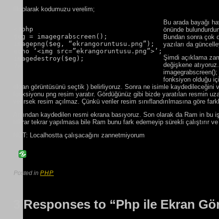
İlk olarak kodumuzu verelim;
Bu arada bayağı hav
<?php

önünde bulundurdum
$eg = imagegrabscreen();

Bundan sonra çok da
imagepng($eg, “ekrangoruntusu.png”);

yazıları da güncel
echo ‘<img src=”ekrangoruntusu.png”>’;

Şimdi açıklama zama
imagedestroy($eg);

değişkene atıyoruz
imagegrabscreen(); 
fonksiyon olduğu içi
ekran görüntüsünü seçtik ) belirliyoruz. Sonra ne isimle kaydedileceğini 
fonksiyonu png resim yaratır. Gördüğünüz gibi bizde yaratılan resmin uz
verirsek resim açılmaz. Çünkü veriler resim sınıflandırılmasına göre farklı 
Ardından kaydedilen resmi ekrana basıyoruz. Son olarak da Ram in bu işl
tekrar tekrar yapılmasa bile Ram bunu fark edemeyip sürekli çalıştırır ve
NOT: Localhostta çalışacağını zannetmiyorum
Posted in
PHP
3 Responses to “Php ile Ekran Gör