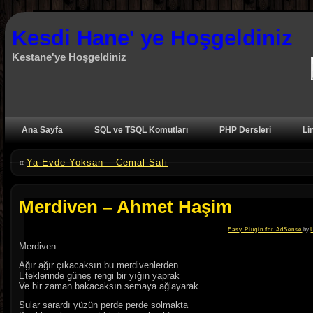
Kesdi Hane' ye Hoşgeldiniz
Kestane'ye Hoşgeldiniz
Ana Sayfa
SQL ve TSQL Komutları
PHP Dersleri
Li
«
Ya Evde Yoksan – Cemal Safi
Merdiven – Ahmet Haşim
Easy Plugin for AdSense
by
Merdiven
Ağır ağır çıkacaksın bu merdivenlerden
Eteklerinde güneş rengi bir yığın yaprak
Ve bir zaman bakacaksın semaya ağlayarak
Sular sarardı yüzün perde perde solmakta