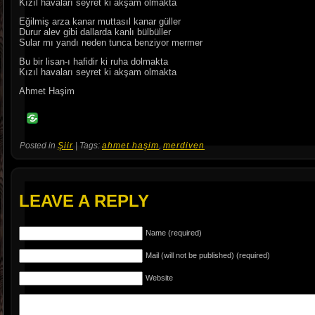
Kızıl havaları seyret ki akşam olmakta
Eğilmiş arza kanar muttasıl kanar güller
Durur alev gibi dallarda kanlı bülbüller
Sular mı yandı neden tunca benziyor mermer
Bu bir lisan-ı hafidir ki ruha dolmakta
Kızıl havaları seyret ki akşam olmakta
Ahmet Haşim
Posted in
Şiir
| Tags:
ahmet haşim
,
merdiven
LEAVE A REPLY
Name (required)
Mail (will not be published) (required)
Website