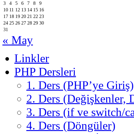
3
4
5
6
7
8
9
10
11
12
13
14
15
16
17
18
19
20
21
22
23
24
25
26
27
28
29
30
31
« May
Linkler
PHP Dersleri
1. Ders (PHP’ye Giriş)
2. Ders (Değişkenler, D
3. Ders (if ve switch/c
4. Ders (Döngüler)