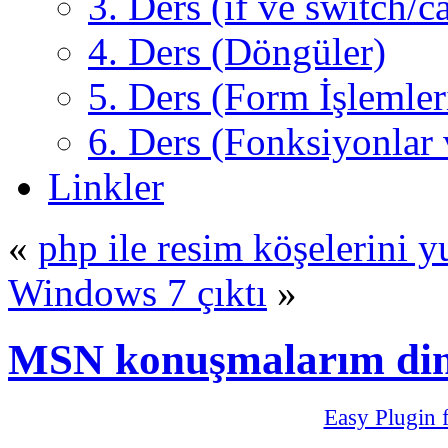
3. Ders (if ve switch/c
4. Ders (Döngüler)
5. Ders (Form İşlemler
6. Ders (Fonksiyonlar 
Linkler
«
php ile resim köşelerini y
Windows 7 çıktı
»
MSN konuşmalarım din
Easy Plugin 