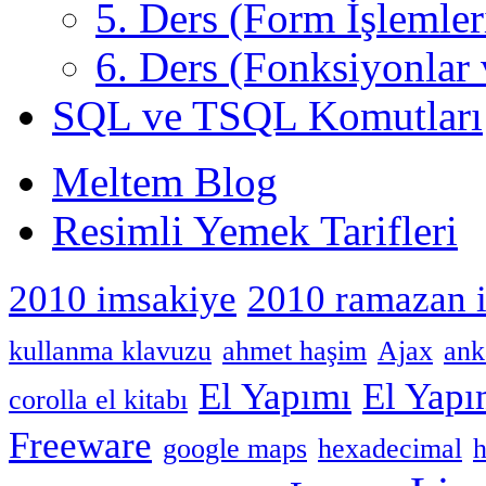
5. Ders (Form İşlemler
6. Ders (Fonksiyonlar 
SQL ve TSQL Komutları
Meltem Blog
Resimli Yemek Tarifleri
2010 imsakiye
2010 ramazan 
kullanma klavuzu
ahmet haşim
Ajax
ank
El Yapımı
El Yap
corolla el kitabı
Freeware
google maps
hexadecimal
h