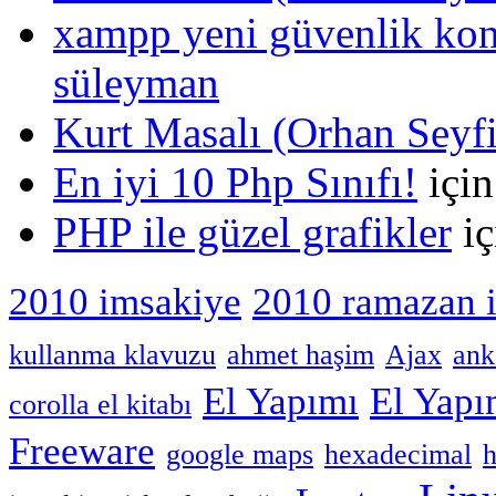
xampp yeni güvenlik kons
süleyman
Kurt Masalı (Orhan Seyf
En iyi 10 Php Sınıfı!
içi
PHP ile güzel grafikler
iç
2010 imsakiye
2010 ramazan 
kullanma klavuzu
ahmet haşim
Ajax
ank
El Yapımı
El Yap
corolla el kitabı
Freeware
google maps
hexadecimal
h