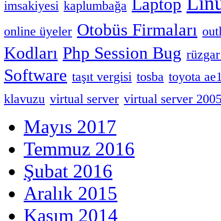
Lin
Laptop
imsakiyesi
kaplumbağa
Otobüs Firmaları
online üyeler
out
Kodları
Php Session Bug
rüzgar
Software
taşıt vergisi
tosba
toyota ae
klavuzu
virtual server
virtual server 200
Mayıs 2017
Temmuz 2016
Şubat 2016
Aralık 2015
Kasım 2014