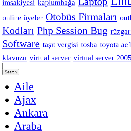
Lin
Laptop
imsakiyesi
kaplumbağa
Otobüs Firmaları
online üyeler
out
Kodları
Php Session Bug
rüzgar
Software
taşıt vergisi
tosba
toyota ae
klavuzu
virtual server
virtual server 200
Aile
Ajax
Ankara
Araba