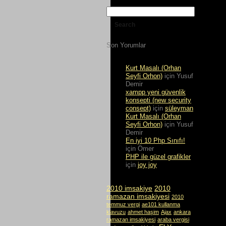
Son Yorumlar
Kurt Masalı (Orhan
Seyfi Orhon)
için
Yusuf
Demir
xampp yeni güvenlik
konsepti (new security
consept)
için
süleyman
Kurt Masalı (Orhan
Seyfi Orhon)
için
Yusuf
Demir
En iyi 10 Php Sınıfı!
için
Ömer
PHP ile güzel grafikler
için
joy joy
2010 imsakiye
2010
ramazan imsakiyesi
2010
temmuz vergi
ae101 kullanma
klavuzu
ahmet haşim
Ajax
ankara
ramazan imsakiyesi
araba vergisi