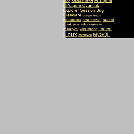
El Yapımı
code
corolla el kitabı
El Yapımı Oyuncak
Explorer Session Bug
Freeware
google maps
hexadecimal
host dosyası
istanbul
imsakiye
istanbul ramazan
Laptop
imsakiyesi
kaplumbağa
Linux
MySQL
merdiven
Necip Fazıl
online üyeler
Otobüs Firmaları
outlook
PHP
Php
outlook express
Bug
PHP Kodları
Php
Session Bug
rüzgar gülü
Session
sayfadaki online üyeler
Software
taşıt vergisi
tosba
toyota ae101 kullanma klavuzu
toyota corolla kullanma klavuzu
virtual server
virtual server 2005 R2
Ücretsiz
Şiir
Aile
Ajax