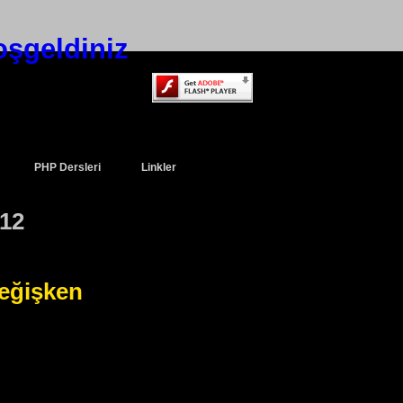
oşgeldiniz
PHP Dersleri
Linkler
012
değişken