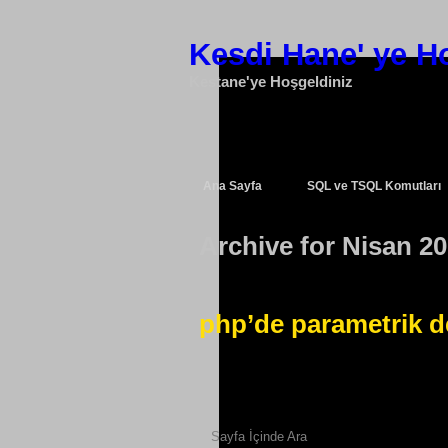
Kesdi Hane' ye H
Kestane'ye Hoşgeldiniz
Ana Sayfa
SQL ve TSQL Komutları
Archive for Nisan 2
php’de parametrik 
Sayfa İçinde Ara