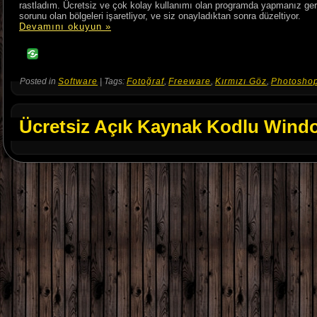
rastladım. Ücretsiz ve çok kolay kullanımı olan programda yapmanız ge
sorunu olan bölgeleri işaretliyor, ve siz onayladıktan sonra düzeltiyor.
Devamını okuyun »
Posted in
Software
| Tags:
Fotoğraf
,
Freeware
,
Kırmızı Göz
,
Photosho
Ücretsiz Açık Kaynak Kodlu Wind