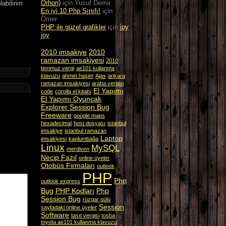
Orhon)
için
Yusuf Demir
abilirim
En iyi 10 Php Sınıfı!
için
Ömer
PHP ile güzel grafikler
için
joy
joy
2010 imsakiye
2010
ramazan imsakiyesi
2010
temmuz vergi
ae101 kullanma
klavuzu
ahmet haşim
Ajax
ankara
ramazan imsakiyesi
araba vergisi
El Yapımı
code
corolla el kitabı
El Yapımı Oyuncak
Explorer Session Bug
Freeware
google maps
hexadecimal
host dosyası
istanbul
imsakiye
istanbul ramazan
Laptop
imsakiyesi
kaplumbağa
Linux
MySQL
merdiven
Necip Fazıl
online üyeler
Otobüs Firmaları
outlook
PHP
Php
outlook express
Bug
PHP Kodları
Php
Session Bug
rüzgar gülü
Session
sayfadaki online üyeler
Software
taşıt vergisi
tosba
toyota ae101 kullanma klavuzu