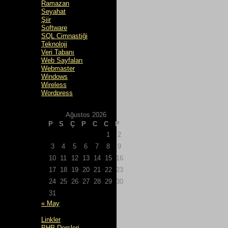
Ramazan
Seyahat
Şiir
Software
SQL Cimnastiği
Teknoloji
Veri Tabanı
Web Sayfaları
Webmaster
Windows
Wireless
Wordpress
Ağustos 2026
P
S
Ç
P
C
C
P
1
2
3
4
5
6
7
8
9
10
11
12
13
14
15
16
17
18
19
20
21
22
23
24
25
26
27
28
29
30
31
« May
Linkler
PHP Dersleri