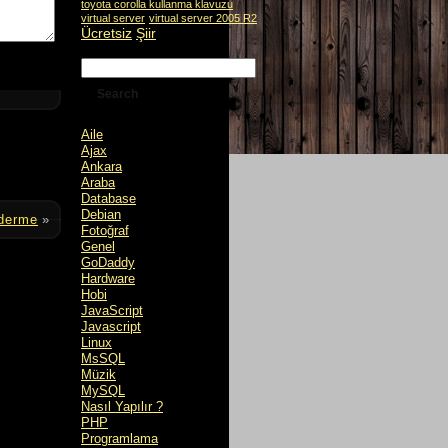
toyota corolla kullanma klavuzu
virtual server
virtual server 2005 R2
Ücretsiz
Şiir
Aile
Ajax
Ankara
Araba
Database
Debian
nderme
»
Fotoğraf
Genel
GoDaddy
Hardware
Hobi
JavaScript
Javascript
Linux
MsSQL
Müzik
MySQL
Nasıl Yapılır ?
PHP
Programlama