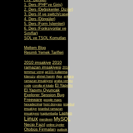
1. Ders (PHP’ye Giriş)
2. Ders (Değişkenler, Diziler)
3. Ders (if ve switch/case)
4. Ders (Döngüler)
5. Ders (Form İşlemleri)
6. Ders (Fonksiyonlar ve
Sınıflar)
SQL ve TSQL Komutları
Meltem Blog
Resimli Yemek Tarifleri
2010 imsakiye
2010
ramazan imsakiyesi
2010
temmuz vergi
ae101 kullanma
klavuzu
ahmet haşim
Ajax
ankara
ramazan imsakiyesi
araba vergisi
El Yapımı
code
corolla el kitabı
El Yapımı Oyuncak
Explorer Session Bug
Freeware
google maps
hexadecimal
host dosyası
istanbul
imsakiye
istanbul ramazan
Laptop
imsakiyesi
kaplumbağa
Linux
MySQL
merdiven
Necip Fazıl
online üyeler
Otobüs Firmaları
outlook