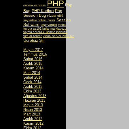
PHP
Php
outlook express
Bug
PHP Kodları
Php
Session Bug
rüzgar gülü
Session
sayfadaki online üyeler
Software
taşıt vergisi
tosba
toyota ae101 kullanma klavuzu
toyota corolla kullanma klavuzu
virtual server
virtual server 2005 R2
Ücretsiz
Şiir
Mayıs 2017
Temmuz 2016
Şubat 2016
Aralık 2015
Kasım 2014
Mart 2014
Şubat 2014
Ocak 2014
Aralık 2013
Ekim 2013
Ağustos 2013
Haziran 2013
Mayıs 2013
Nisan 2013
Mart 2013
Aralık 2012
Kasım 2012
Ekim 2012