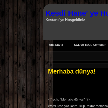
Kesdi Hane' ye H
Kestane'ye Hoşgeldiniz
Ana Sayfa
SQL ve TSQL Komutları
Merhaba dünya!
<? echo “Merhaba dünya!”; ?>
WordPress yazılarımı silip, tekrar merhab