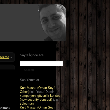
Sayfa İçinde Ara
nderme
»
Son Yorumlar
Kurt Masalı (Orhan Seyfi
Orhon)
için
Yusuf Demir
xampp yeni güvenlik konsepti
(new security consept)
için
süleyman
Kurt Masalı (Orhan Seyfi
seltmek