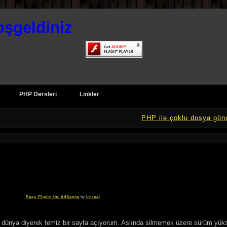
oşgeldiniz
PHP Dersleri
Linkler
PHP ile çoklu dosya gö
Easy Plugin for AdSense
by
Unreal
a dünya diyerek temiz bir sayfa açıyorum. Aslında silmemek üzere sürüm yük