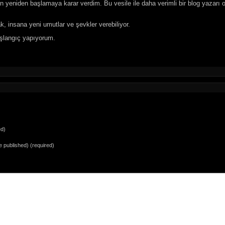
eniden başlamaya karar verdim. Bu vesile ile daha verimli bir blog yazarı ol
, insana yeni umutlar ve şevkler verebiliyor.
başlangıç yapıyorum.
ed)
be published) (required)