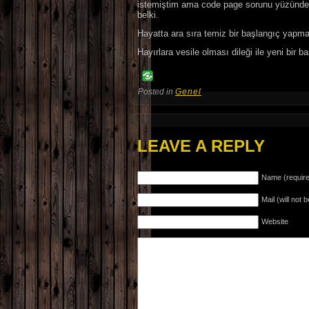
istemiştim ama code page sorunu yüzünden y
belki.
Hayatta ara sıra temiz bir başlangıç yapmak
Hayırlara vesile olması dileği ile yeni bir 
Posted in
Genel
LEAVE A REPLY
Name (requir
Mail (will not 
Website